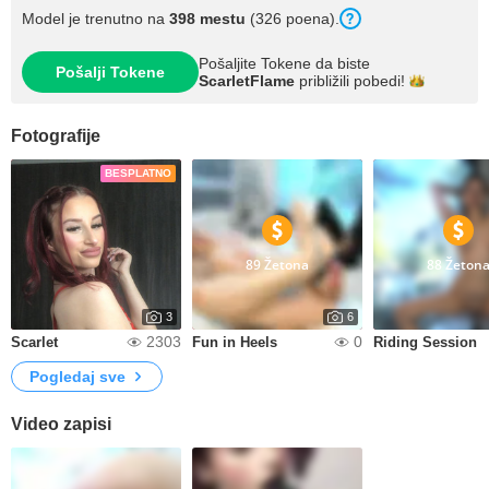
Model je trenutno na
398 mestu
(326 poena).
Pošaljite Tokene da biste
Pošalji Tokene
ScarletFlame
približili
pobedi!
Fotografije
BESPLATNO
89 Žetona
88 Žeton
3
6
2303
0
Scarlet
Fun in Heels
Riding Session
Pogledaj sve
Video zapisi