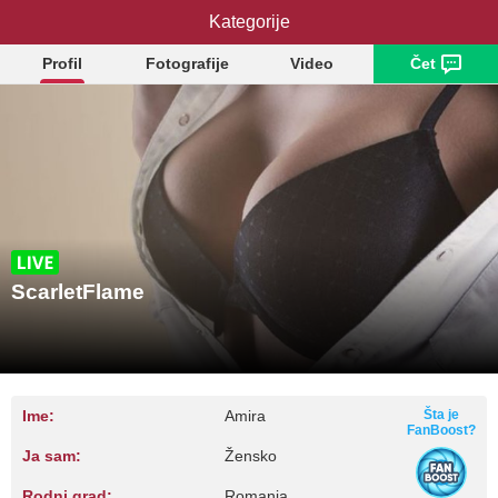
ScarletFlame
Kategorije
Profil
Fotografije
Video
Čet
ScarletFlame
Ime:
Amira
Šta je
FanBoost?
Ja sam:
Žensko
Rodni grad:
Romania