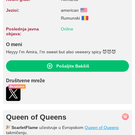
Jezici:
american
Rumunski
Poslednja javna
Online
objava:
O meni
Heyyy I'm Amira, I'm sweet but also veeeery spicy 😈😈😈
Pošaljite Bakšiš
Društvene mreže
Besplatno
Queen of Queens
ScarletFlame
učestvuje u Evropskom
Queen of Queens
takmičenju.