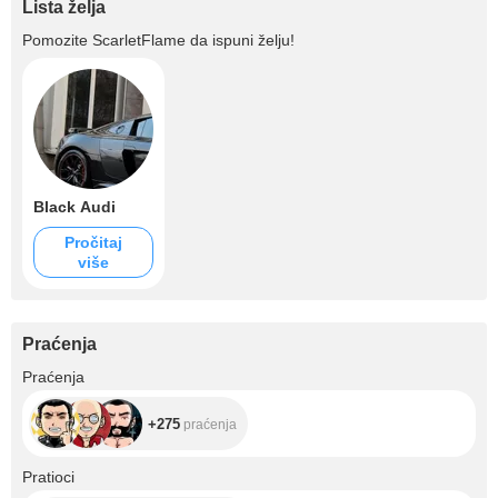
Lista želja
Pomozite
ScarletFlame
da ispuni želju!
Black Audi
Pročitaj
više
Praćenja
+275
Praćenja
+275
praćenja
+1.3K
Pratioci