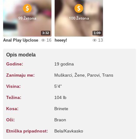
99 Žetona
100 Žetona
3:32
1:09
16
13
Anal Play Upclose
heeey!
Opis modela
Godine:
19 godina
Zanimaju me:
Muškarci, Žene, Parovi, Trans
Visina:
5'4"
Težina:
104 lb
Kosa:
Brinete
Oči:
Braon
Etnička pripadnost:
Bela/Kavkasko