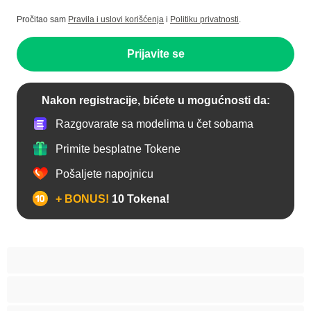
Pročitao sam
Pravila i uslovi korišćenja
i
Politiku privatnosti
.
Prijavite se
Nakon registracije, bićete u mogućnosti da:
Razgovarate sa modelima u čet sobama
Primite besplatne Tokene
Pošaljete napojnicu
+ BONUS!
10 Tokena!
Anal
Arapski