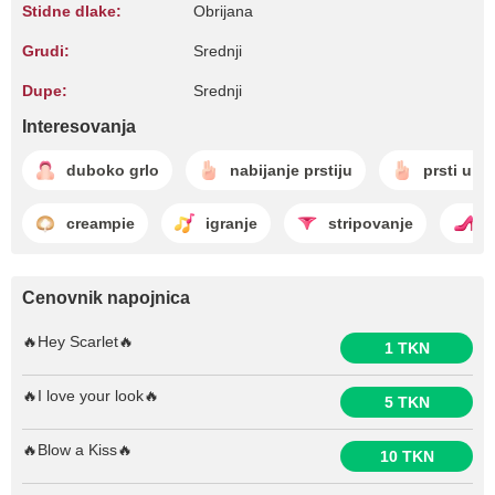
Stidne dlake:
Obrijana
Grudi:
Srednji
Dupe:
Srednji
Interesovanja
duboko grlo
nabijanje prstiju
prsti u gu
creampie
igranje
stripovanje
ž
Cenovnik napojnica
🔥Hey Scarlet🔥
1 TKN
🔥I love your look🔥
5 TKN
🔥Blow a Kiss🔥
10 TKN