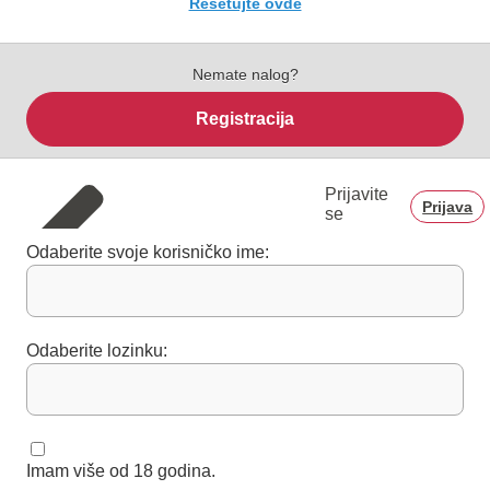
Resetujte ovde
Nemate nalog?
Registracija
Prijavite
Prijava
se
Odaberite svoje korisničko ime:
Odaberite lozinku:
Imam više od 18 godina.