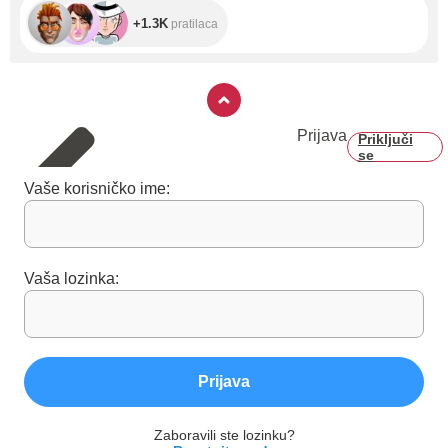
+1.3K
pratilaca
Prijava
Priključi
se
Vaše korisničko ime:
Vaša lozinka:
Prijava
Zaboravili ste lozinku?