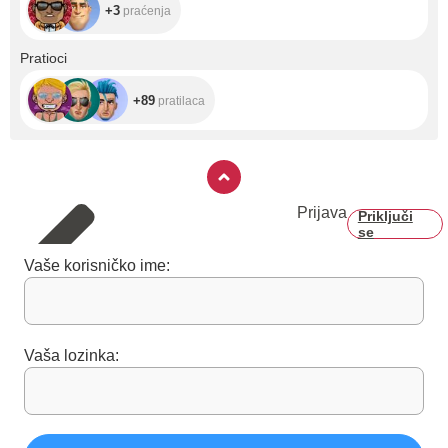
+3
praćenja
+89
Pratioci
+89
pratilaca
Prijava
Priključi
se
Vaše korisničko ime:
Vaša lozinka: