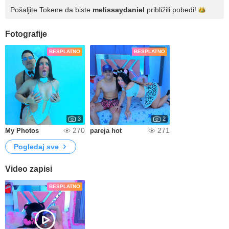
Pošaljite Tokene da biste
melissaydaniel
približili
pobedi!
Fotografije
BESPLATNO
BESPLATNO
3
2
270
271
My Photos
pareja hot
Pogledaj sve
Video zapisi
BESPLATNO