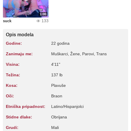
1:00
133
suck
Opis modela
Godine:
22 godina
Zanimaju me:
Muškarci, Žene, Parovi, Trans
Visina:
4'11"
Težina:
137 lb
Kosa:
Plavuše
Oči:
Braon
Etnička pripadnost:
Latino/Hispanjolci
Stidne dlake:
Obrijana
Grudi:
Mali