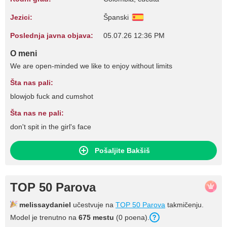
Jezici:
Španski
Poslednja javna objava:
05.07.26 12:36 PM
O meni
We are open-minded we like to enjoy without limits
Šta nas pali:
blowjob fuck and cumshot
Šta nas ne pali:
don't spit in the girl's face
Pošaljite Bakšiš
TOP 50 Parova
melissaydaniel
učestvuje na
TOP 50 Parova
takmičenju.
Model je trenutno na
675 mestu
(0 poena).