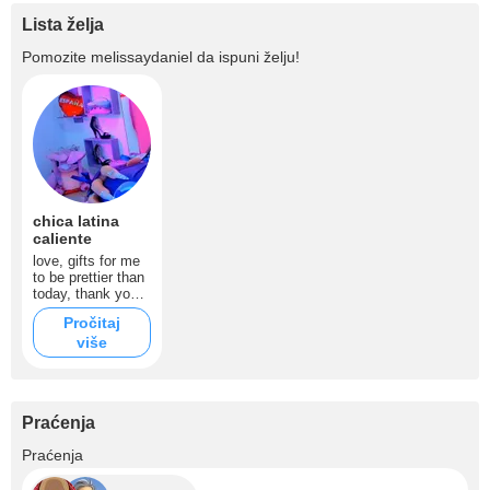
Lista želja
Pomozite
melissaydaniel
da ispuni želju!
chica latina
caliente
love, gifts for me
to be prettier than
today, thank you,
love
Pročitaj
više
Praćenja
+3
Praćenja