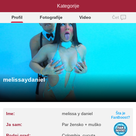
melissaydaniel
Kategorije
Profil
Fotografije
Video
Čet
melissaydaniel
Ime:
melissa y daniel
Šta je
FanBoost?
Ja sam:
Par žensko + muško
Rodni grad:
Colombia, cucuta