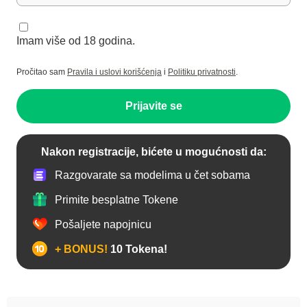
Imam više od 18 godina.
Pročitao sam
Pravila i uslovi korišćenja
i
Politiku privatnosti
.
Prijavite se
Nakon registracije, bićete u mogućnosti da:
Razgovarate sa modelima u čet sobama
Primite besplatne Tokene
Pošaljete napojnicu
+ BONUS!
10 Tokena!
Anal