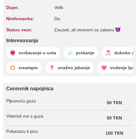
Dupe:
Velik
Nimfomanka:
Da
Status veze:
Zauzeti, ali otvoreni za
zabavu
Interesovanja
svršavanje u usta
prskanje
duboko grl
creampie
snažno jebanje
vođenje ljuba
Cenovnik napojnica
Pljesnuću guzu
50 TKN
Videćeš me s guza
50 TKN
Pokazaću ti picu
100 TKN