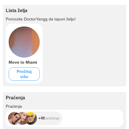
Lista želja
Pomozite
DoctorYangg
da ispuni želju!
Move to Miami
Pročitaj
više
Praćenja
+49
Praćenja
+49
praćenja