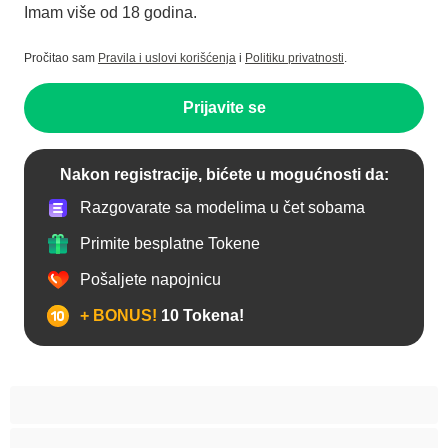
Imam više od 18 godina.
Pročitao sam
Pravila i uslovi korišćenja
i
Politiku privatnosti
.
Prijavite se
Nakon registracije, bićete u mogućnosti da:
Razgovarate sa modelima u čet sobama
Primite besplatne Tokene
Pošaljete napojnicu
+ BONUS!
10 Tokena!
Anal
Arapski