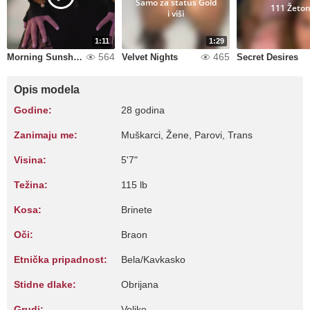
Samo za status Gold
111 Žeto
i viši
1:11
1:29
564
465
Morning Sunshine
Velvet Nights
Secret Desires
Opis modela
Godine:
28 godina
Zanimaju me:
Muškarci, Žene, Parovi, Trans
Visina:
5'7"
Težina:
115 lb
Kosa:
Brinete
Oči:
Braon
Etnička pripadnost:
Bela/Kavkasko
Stidne dlake:
Obrijana
Grudi:
Velike