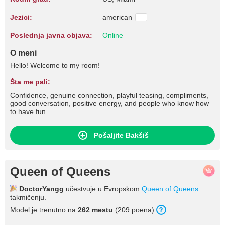
Jezici:
american
Poslednja javna objava:
Online
O meni
Hello! Welcome to my room!
Šta me pali:
Confidence, genuine connection, playful teasing, compliments,
good conversation, positive energy, and people who know how
to have fun.
Pošaljite Bakšiš
Queen of Queens
DoctorYangg
učestvuje u Evropskom
Queen of Queens
takmičenju.
Model je trenutno na
262 mestu
(209 poena).