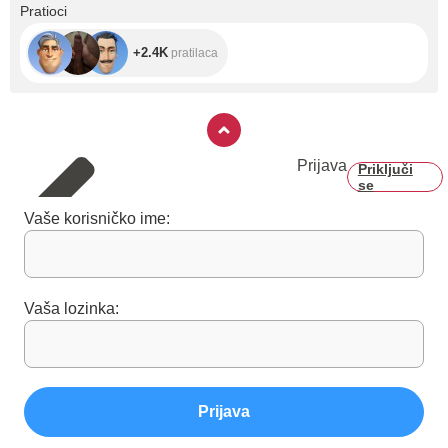
+2.4K
Pratioci
+2.4K
pratilaca
Prijava
Priključi
se
Vaše korisničko ime:
Vaša lozinka:
Prijava