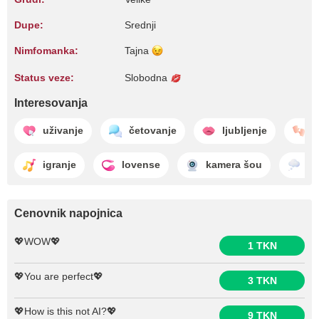
Dupe:
Srednji
Nimfomanka:
Tajna
Status veze:
Slobodna
Interesovanja
uživanje
četovanje
ljubljenje
z
igranje
lovense
kamera šou
sa
Cenovnik napojnica
💖WOW💖
1 TKN
💖You are perfect💖
3 TKN
💖How is this not AI?💖
9 TKN