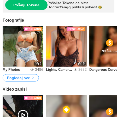
Pošaljite Tokene da biste
Pošalji Tokene
DoctorYangg
približili
pobedi!
Fotografije
BESPLATNO
BESPLATNO
99 Žeton
6
5
3496
3652
My Photos
Lights, Camera, Me
Dangerous Curv
Pogledaj sve
Video zapisi
BESPLATNO